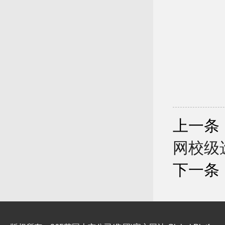
上一条
网校级
下一条