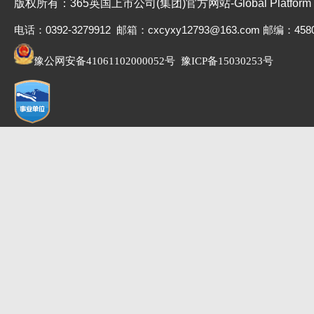
版权所有：
365英国上市公司(集团)官方网站-Global Platform
电话：0392-3279912 邮箱：
cxcyxy12793@163.com
邮编：458
豫公网安备41061102000052号
豫ICP备15030253号