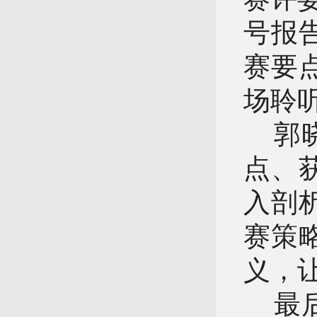
号报
赛要
场聆
郭
点、
入剖
赛策
义，
最